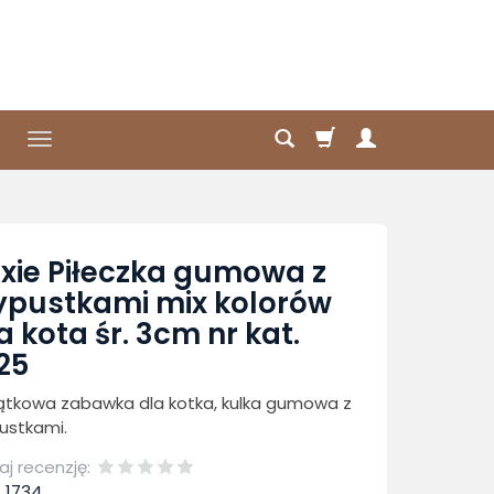
ixie Piłeczka gumowa z
pustkami mix kolorów
a kota śr. 3cm nr kat.
25
ątkowa zabawka dla kotka, kulka gumowa z
ustkami.
j recenzję:
:
1734