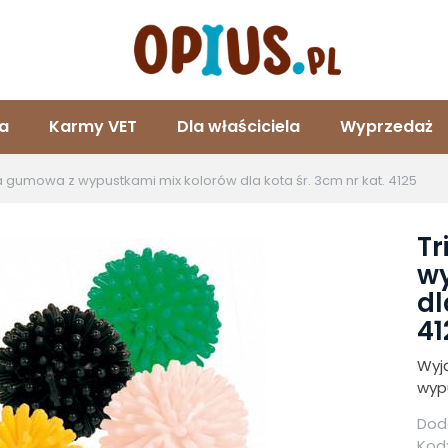
ta
Karmy VET
Dla właściciela
Wyprzedaż
ka gumowa z wypustkami mix kolorów dla kota śr. 3cm nr kat. 4125
Tr
wy
dl
41
Wyj
wyp
Doda
Kod