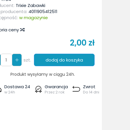
ducent:
Trixie Zabawki
 producenta:
4011905412511
tępność:
w magazynie
oria ceny
2,00 zł
szt.
dodaj do koszyka
Produkt wysyłamy w ciągu 24h.
Dostawa 24
Gwarancja
Zwrot
w 24h
Przez 2 rok
Do 14 dni