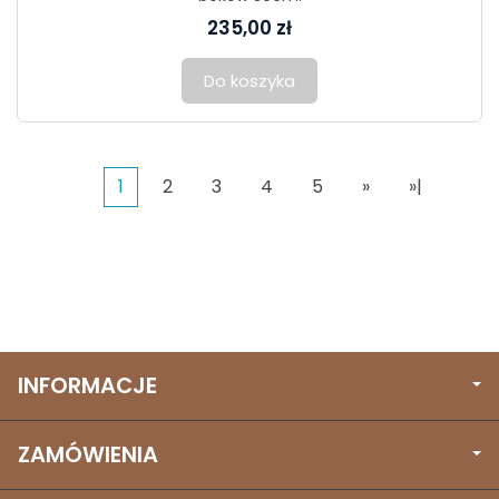
235,00 zł
Do koszyka
1
2
3
4
5
»
»|
INFORMACJE
ZAMÓWIENIA