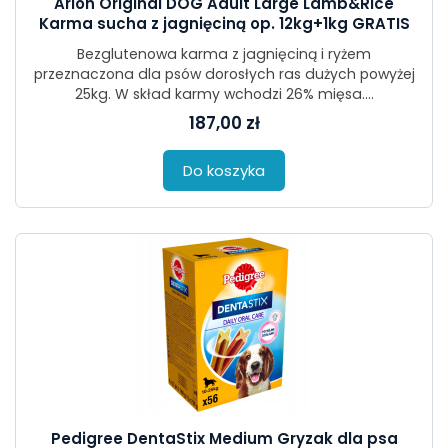
Arion Original DOG Adult Large Lamb&Rice
Karma sucha z jagnięciną op. 12kg+1kg GRATIS
Bezglutenowa karma z jagnięciną i ryżem
przeznaczona dla psów dorosłych ras dużych powyżej
25kg. W skład karmy wchodzi 26% mięsa....
187,00 zł
Do koszyka
Pedigree DentaStix Medium Gryzak dla psa