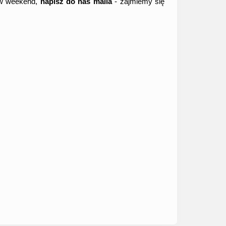
a w weekend,
napisz do nas maila
- zajmiemy się