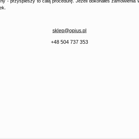
zny - przyspieszy to całą procedurę. Jeżeli dokonałeś zamówieni
ek.
sklep@opius.pl
+48 504 737 353