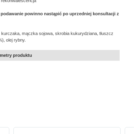
, rekonwalescencja
j
podawanie powinno nastąpić po uprzedniej konsultacji z
z kurczaka, mączka sojowa, skrobia kukurydziana, tłuszcz
), olej rybny.
metry produktu