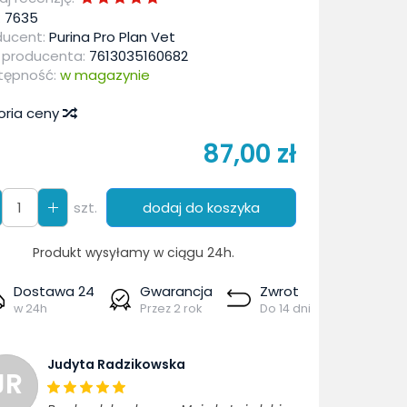
:
7635
ducent:
Purina Pro Plan Vet
 producenta:
7613035160682
tępność:
w magazynie
oria ceny
87,00 zł
szt.
dodaj do koszyka
Produkt wysyłamy w ciągu 24h.
Dostawa 24
Gwarancja
Zwrot
w 24h
Przez 2 rok
Do 14 dni
Judyta Radzikowska
JR