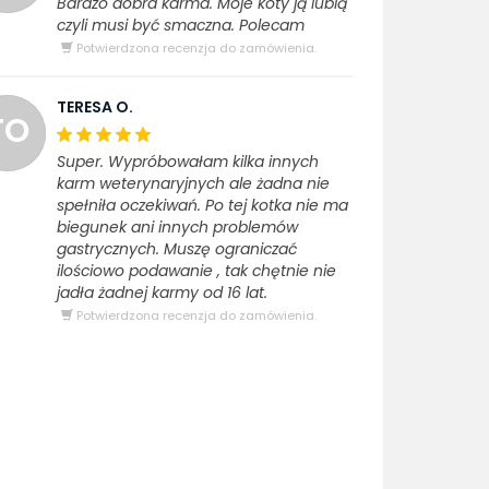
Bardzo dobra karma. Moje koty ją lubią
czyli musi być smaczna. Polecam
Potwierdzona recenzja do zamówienia.
TERESA O.
TO
Super. Wypróbowałam kilka innych
karm weterynaryjnych ale żadna nie
spełniła oczekiwań. Po tej kotka nie ma
biegunek ani innych problemów
gastrycznych. Muszę ograniczać
ilościowo podawanie , tak chętnie nie
jadła żadnej karmy od 16 lat.
Potwierdzona recenzja do zamówienia.