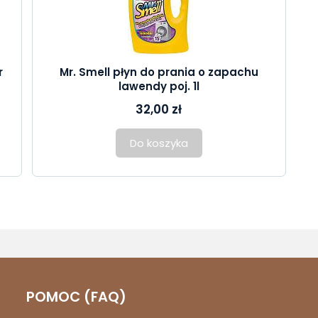
r
Mr. Smell płyn do prania o zapachu
lawendy poj. 1l
32,00 zł
Do koszyka
POMOC (FAQ)