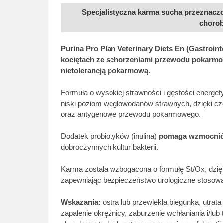
Specjalistyczna karma sucha przeznaczo
choroba
Purina Pro Plan Veterinary Diets En (Gastrointe
kociętach ze schorzeniami przewodu pokarmow
nietolerancją pokarmową
.
Formuła o wysokiej strawności i gęstości energety
niski poziom węglowodanów strawnych, dzięki c
oraz antygenowe przewodu pokarmowego.
Dodatek probiotyków (inulina)
pomaga wzmocnić 
dobroczynnych kultur bakterii.
Karma została wzbogacona o formułę St/Ox, dzię
zapewniając bezpieczeństwo urologiczne stosowa
Wskazania:
ostra lub przewlekła biegunka, utrata
zapalenie okrężnicy, zaburzenie wchłaniania i/lub 