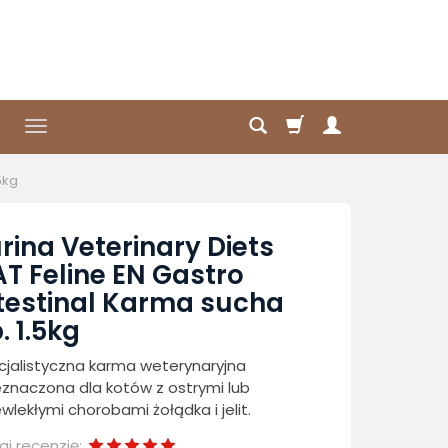
5kg
rina Veterinary Diets
T Feline EN Gastro
testinal Karma sucha
. 1.5kg
cjalistyczna karma weterynaryjna
znaczona dla kotów z ostrymi lub
wlekłymi chorobami żołądka i jelit.
j recenzję: