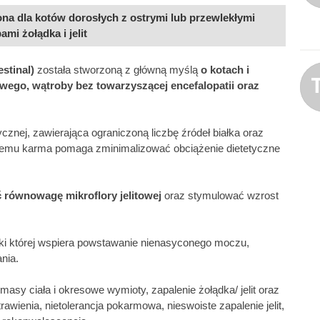
na dla kotów dorosłych z ostrymi lub przewlekłymi
mi żołądka i jelit
stinal)
została stworzoną z główną myślą
o kotach i
ego, wątroby bez towarzyszącej encefalopatii oraz
cznej, zawierająca ograniczoną liczbę źródeł białka oraz
zemu karma pomaga zminimalizować obciążenie dietetyczne
równowagę mikroflory jelitowej
oraz stymulować wzrost
ki której wspiera powstawanie nienasyconego moczu,
nia.
 masy ciała i okresowe wymioty, zapalenie żołądka/ jelit oraz
trawienia, nietolerancja pokarmowa, nieswoiste zapalenie jelit,