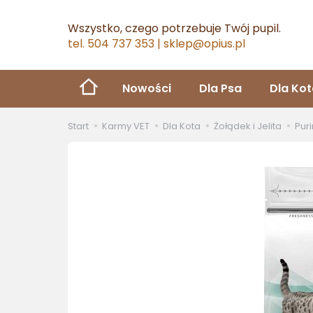
Wszystko, czego potrzebuje Twój pupil.
tel. 504 737 353 | sklep@opius.pl
Nowości
Dla Psa
Dla Ko
Start
Karmy VET
Dla Kota
Żołądek i Jelita
Puri