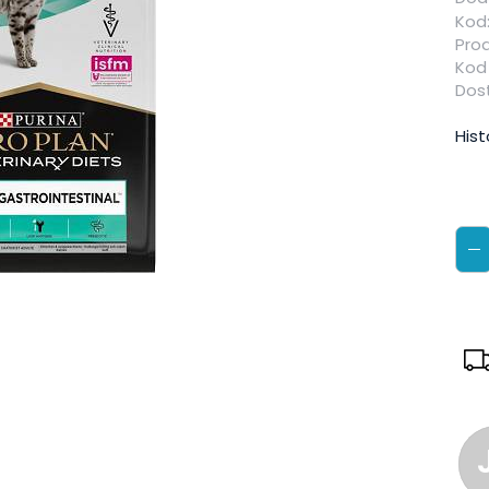
Kod
Pro
Kod
Dos
Hist