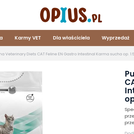
ta
Karmy VET
Dla właściciela
Wyprzedaż
na Veterinary Diets CAT Feline EN Gastro Intestinal Karma sucha op. 1.
Pu
CA
In
op
Spe
prze
prze
Doda