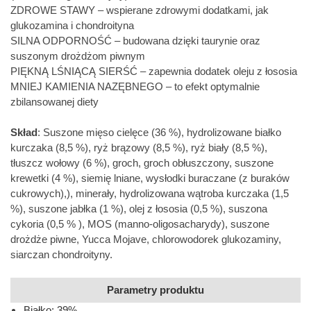
ZDROWE STAWY – wspierane zdrowymi dodatkami, jak
glukozamina i chondroityna
SILNA ODPORNOŚĆ – budowana dzięki taurynie oraz
suszonym drożdżom piwnym
PIĘKNĄ LŚNIĄCĄ SIERŚĆ – zapewnia dodatek oleju z łososia
MNIEJ KAMIENIA NAZĘBNEGO – to efekt optymalnie
zbilansowanej diety
Skład
: Suszone mięso cielęce (36 %), hydrolizowane białko
kurczaka (8,5 %), ryż brązowy (8,5 %), ryż biały (8,5 %),
tłuszcz wołowy (6 %), groch, groch obłuszczony, suszone
krewetki (4 %), siemię lniane, wysłodki buraczane (z buraków
cukrowych),), minerały, hydrolizowana wątroba kurczaka (1,5
%), suszone jabłka (1 %), olej z łososia (0,5 %), suszona
cykoria (0,5 % ), MOS (manno-oligosacharydy), suszone
drożdże piwne, Yucca Mojave, chlorowodorek glukozaminy,
siarczan chondroityny.
Parametry produktu
Białko: 39%