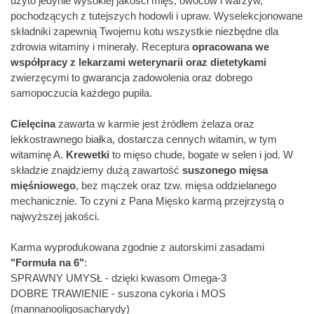
użyto jedynie wysokiej jakości mięs, owoców i warzyw,
pochodzących z tutejszych hodowli i upraw. Wyselekcjonowane
składniki zapewnią Twojemu kotu wszystkie niezbędne dla
zdrowia witaminy i minerały. Receptura
opracowana we
współpracy z lekarzami weterynarii oraz dietetykami
zwierzęcymi to gwarancja zadowolenia oraz dobrego
samopoczucia każdego pupila.
Cielęcina
zawarta w karmie jest źródłem żelaza oraz
lekkostrawnego białka, dostarcza cennych witamin, w tym
witaminę A.
Krewetki
to mięso chude, bogate w selen i jod. W
składzie znajdziemy dużą zawartość
suszonego mięsa
mięśniowego
, bez mączek oraz tzw. mięsa oddzielanego
mechanicznie. To czyni z Pana Mięsko karmą przejrzystą o
najwyższej jakości.
Karma wyprodukowana zgodnie z autorskimi zasadami
"Formuła na 6"
:
SPRAWNY UMYSŁ - dzięki kwasom Omega-3
DOBRE TRAWIENIE - suszona cykoria i MOS
(mannanooligosacharydy)