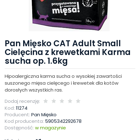
Pan Mięsko CAT Adult Small
Cielęcina z krewetkami Karma
sucha op. 1.6kg
Hipoalergiczna karma sucha o wysokiej zawartości
suszonego mięsa cielęcego i krewetek dla kotów
dorosłych wszystkich ras.
Dodaj recenzję:
Kod:
11274
Producent:
Pan Mięsko
Kod producenta:
5905342292678
Dostępność:
w magazynie